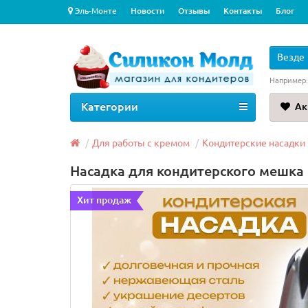
Эль-Монте
Новости
Отзывы
Контакты
Блог
Везде
Например
Категории
Ак
Для работы с кремом
Кондитерские насадки
Насадка для кондитерского мешка
Хит продаж