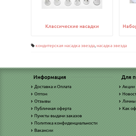
Классические насадки
Набо
кондитерская насадка звезда
,
насадка звезда
Информация
Для п
Доставка и Оплата
Акции
Оптом
Новос
Отзывы
Личны
Публичная оферта
Как оф
Пункты выдачи заказов
Политика конфиденциальности
Вакансии