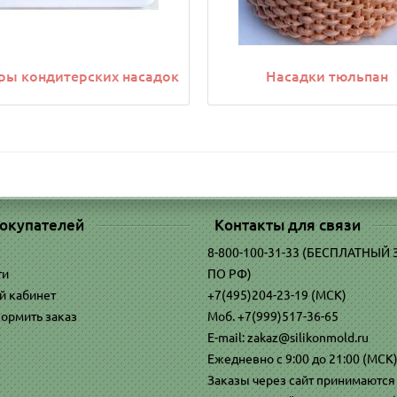
ры кондитерских насадок
Насадки тюльпан
окупателей
Контакты для связи
8-800-100-31-33 (БЕСПЛАТНЫЙ
ти
ПО РФ)
й кабинет
+7(495)204-23-19 (МСК)
ормить заказ
Моб. +7(999)517-36-65
E-mail: zakaz@silikonmold.ru
Ежедневно с 9:00 до 21:00 (МСК
Заказы через сайт принимаются