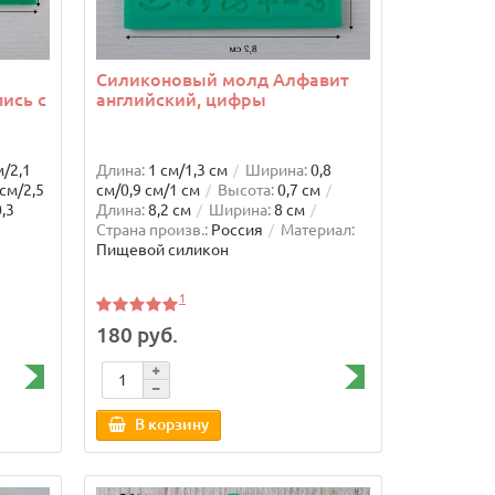
: 13366
Силиконовый молд Алфавит
ись с
английский, цифры
м/2,1
Длина:
1 см/1,3 см
Ширина:
0,8
 см/2,5
см/0,9 см/1 см
Высота:
0,7 см
,3
Длина:
8,2 см
Ширина:
8 см
Страна произв.:
Россия
Материал:
Пищевой силикон
1
180 руб.
В корзину