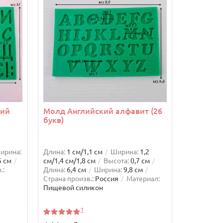
кий
Молд Английский алфавит (26
букв)
ирина:
Длина:
1 см/1,1 см
Ширина:
1,2
5 см
см/1,4 см/1,8 см
Высота:
0,7 см
.:
Длина:
6,4 см
Ширина:
9,8 см
Страна произв.:
Россия
Материал:
Пищевой силикон
1