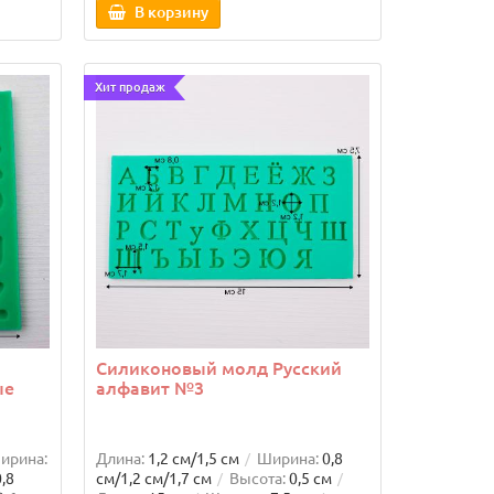
В корзину
Высота:
1,6 см
Длина:
15,6 см
Ширина:
14,3 см
Страна произв.:
Россия
Материал:
Пищевой
см
силикон
Хит продаж
в.:
608 руб.
599 руб.
213 руб
Арт: 11152
В корзину
В ко
: 11136
Силиконовый молд Русский
ые
алфавит №3
ирина:
Длина:
1,2 см/1,5 см
Ширина:
0,8
0,8
см/1,2 см/1,7 см
Высота:
0,5 см