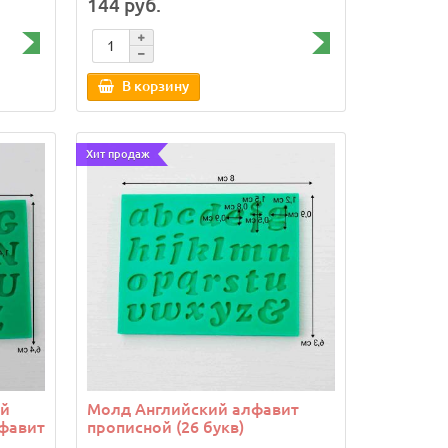
144 руб.
В корзину
Хит продаж
ий
Молд Английский алфавит
лфавит
прописной (26 букв)