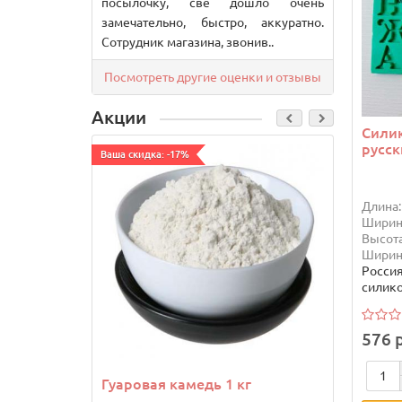
посылочку, свё дошло очень
замечательно, быстро, аккуратно.
Сотрудник магазина, звонив..
Посмотреть другие оценки и отзывы
Акции
Сили
русск
Ваша скидка: -17%
Ваша ск
Длина:
Ширин
Высота
Ширин
Росси
силик
576 
Гуаровая камедь 1 кг
Драже
шокол