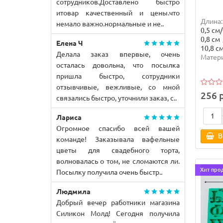
сотрудников.Доставлено быстро
итовар качественный и цены.что
Длина:
немало важно.нормальные и не..
0,5 см/
0,8 см
Елена Ч
10,8 с
Делала заказ впервые, очень
Матери
осталась довольна, что посылка
пришла быстро, сотрудники
отзывчивые, вежливые, со мной
256 
связались быстро, уточнили заказ, с..
Лариса
Огромное спасибо всей вашей
В
команде! Заказывала вафельные
цветы для свадебного торта,
волновалась о том, не сломаются ли.
Хит про
Посылку получила очень быстр..
Людмила
Добрый вечер работники магазина
Силикон Молд! Сегодня получила