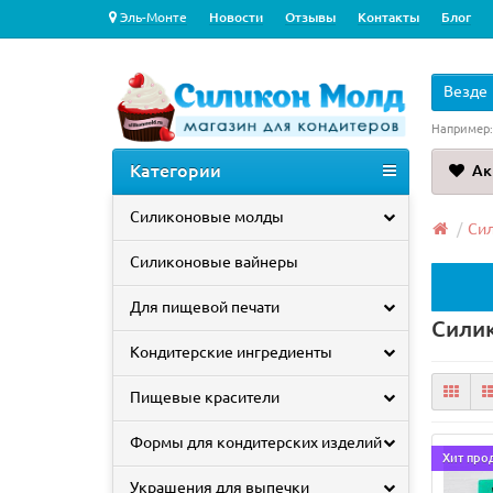
Эль-Монте
Новости
Отзывы
Контакты
Блог
Везде
Например
Категории
Ак
Силиконовые молды
Си
Силиконовые вайнеры
Для пищевой печати
Сили
Кондитерские ингредиенты
Пищевые красители
Формы для кондитерских изделий
Хит про
Украшения для выпечки