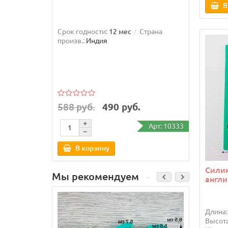
В
Срок годности:
12 мес
Страна
Диамет
произв.:
Индия
года
темно
588 руб.
490 руб.
131 
Арт: 10333
В корзину
В
Сили
Мы рекомендуем
англ
Длина:
Высота