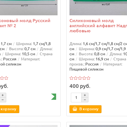
Арт: 13675
Арт
 корзину
В корзину
коновый молд Русский
Силиконовый молд
вит № 2
английский алфавит Надп
любовью
1,7 см
Ширина:
1,7 см/1,8
Длина:
1,6 см/1,7 см/1,8 см/2 с
 см
Высота:
0,7 см
Длина:
см
Ширина:
0,9 см/1,7 см/1,9
м
Ширина:
10,5 см
Страна
см
Высота:
0,8 см
Длина:
10
.:
Россия
Материал:
см
Ширина:
16,9 см
Страна
ой силикон
произв.:
Россия
Материал:
Пищевой силикон
руб.
400 руб.
 корзину
В корзину