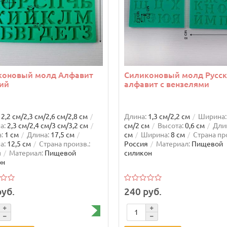
коновый молд Алфавит
Силиконовый молд Русс
ий
алфавит с вензелями
идка: -47%
Ваша скидка: -22%
2,2 см/2,3 см/2,6 см/2,8 см
Длина:
1,3 см/2,2 см
Ширина:
а:
2,3 см/2,4 см/3 см/3,2 см
см/2 см
Высота:
0,6 см
Дли
:
1 см
Длина:
17,5 см
см
Ширина:
8 см
Страна пр
а:
12,5 см
Страна произв.:
Россия
Материал:
Пищевой
я
Материал:
Пищевой
силикон
он
руб.
240 руб.
 сахарное 12 мм Горячий
Молд силиконовый Снеж
ад 70 г.
большая