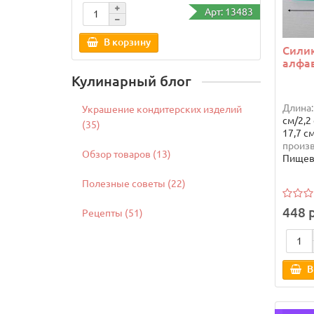
Арт: 13483
В корзину
В
Сили
алфа
Кулинарный блог
Длина:
Украшение кондитерских изделий
см/2,2
(35)
17,7 с
произв
Обзор товаров (13)
Пищев
Полезные советы (22)
448 
Рецепты (51)
В