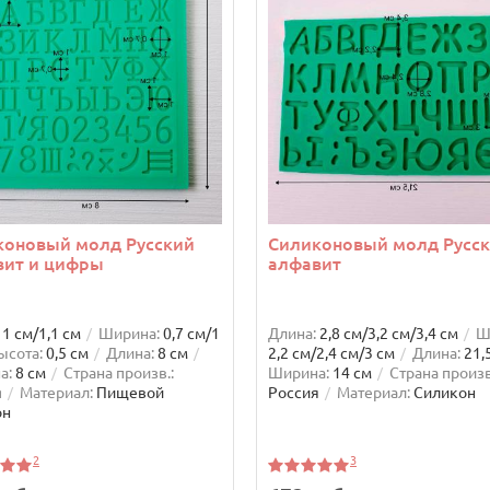
коновый молд Русский
Силиконовый молд Русс
вит и цифры
алфавит
1 см/1,1 см
Ширина:
0,7 см/1
Длина:
2,8 см/3,2 см/3,4 см
Ш
ысота:
0,5 см
Длина:
8 см
2,2 см/2,4 см/3 см
Длина:
21,
а:
8 см
Страна произв.:
Ширина:
14 см
Страна произв
я
Материал:
Пищевой
Россия
Материал:
Силикон
он
2
3