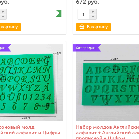
руб.
672 руб.
 корзину
В корзину
даж
Хит продаж
коновый молд
Набор молдов Английск
ийский алфавит и Цифры
алфавит + Английский а
прописной + Цифры