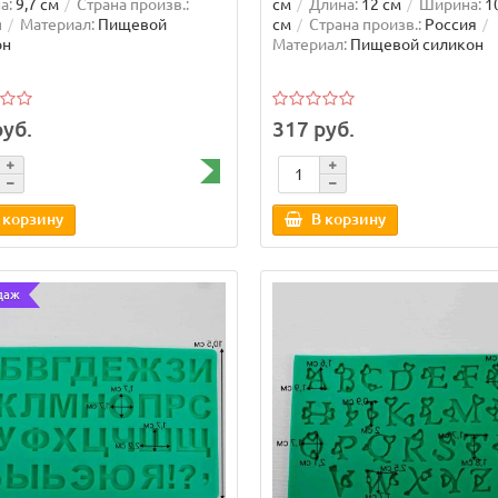
а:
9,7 см
Страна произв.:
см
Длина:
12 см
Ширина:
1
я
Материал:
Пищевой
см
Страна произв.:
Россия
он
Материал:
Пищевой силикон
руб.
317 руб.
 силиконовый С Днем
Силиконовый молд С
 корзину
В корзину
ения
Юбилеем
даж
4,2 см
Ширина:
9 см
Длина:
2,5 см
Ширина:
6,7 см
:
1,5 см
Длина:
5,5 см
Высота:
1 см
Длина:
3 см
Ш
а:
10,5 см
Страна произв.:
7,5 см
Страна произв.:
Росси
я
Материал:
Пищевой
Материал:
Пищевой силикон
он
Единиц в одном товаре:
1
Количество заводских упаково
Комплектация:
Силиконовый м
1 шт
руб.
72 руб.