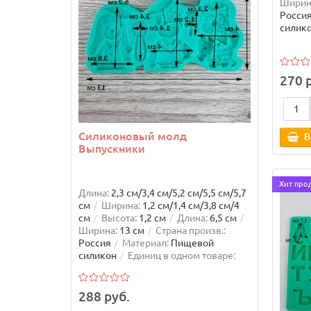
Ширин
Росси
силик
270 
Силиконовый молд
Молд
В
Выпускники
Рожд
Хит про
Длина:
2,3 см/3,4 см/5,2 см/5,5 см/5,7
Длина:
см
Ширина:
1,2 см/1,4 см/3,8 см/4
Высота
см
Высота:
1,2 см
Длина:
6,5 см
Ширин
Ширина:
13 см
Страна произв.:
Росси
Россия
Материал:
Пищевой
силик
силикон
Единиц в одном товаре:
1
Количество заводских упаковок:
1
Комплектация:
Силиконовый
молд - 1 шт
288 руб.
144 