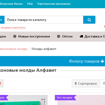
Бонусные баллы
FAQ
Партнерская программа
:
пищевые красители
ции
Новые поступления
Оптом
Доставка и 
ликоновые молды
Молды алфавит
Фильтр товаров
коновые молды Алфавит
Сортировка:
даж
Хит продаж