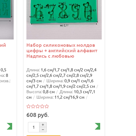
кий
Набор силиконовых молдов
цифры + английский алфавит
Ваша скидка: -1%
Ваша скидка:
Надпись с любовью
Хит продаж
0,5
Длина:
1,6 см/1,7 см/1,8 см/2 см/2,4
на:
8
см/2,5 см/2,6 см/2,7 см/2,8 см/2,9
оизв.:
см/3 см
Ширина:
0,9 см/1 см/1,6
см/1,7 см/1,8 см/1,9 см/2 см/2,5 см
Высота:
0,8 см
Длина:
10,3 см/7,1
см
Ширина:
11,2 см/16,9 см
Страна произв.:
Россия
Материал:
Пищевой силикон
Молд силиконовый Снежинка
Набор св
608 руб.
большая-2
Фонтаны 
инка
Длина:
14 см
Ширина:
12,6 см
Длина:
20 