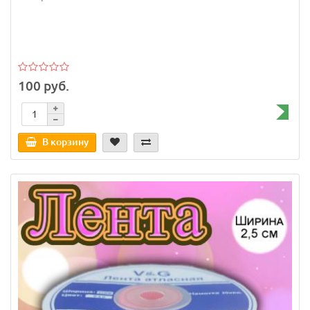
100 руб.
В корзину