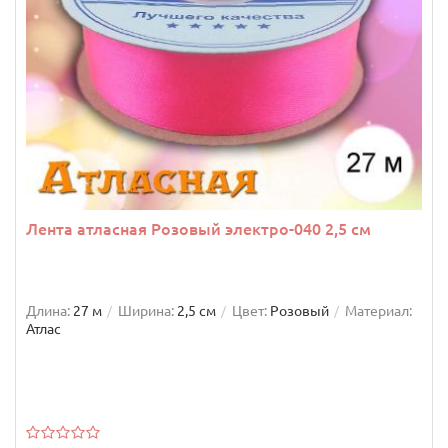
Лента атласная Розовый электро-040 2,5 см
Длина:
27 м
Ширина:
2,5 см
Цвет:
Розовый
Материал:
Атлас