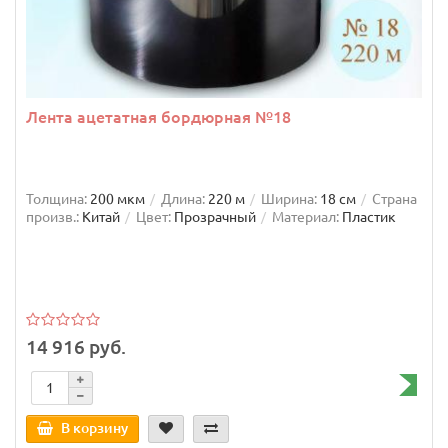
Лента ацетатная бордюрная №18
Толщина:
200 мкм
Длина:
220 м
Ширина:
18 см
Страна
произв.:
Китай
Цвет:
Прозрачный
Материал:
Пластик
14 916 руб.
В корзину