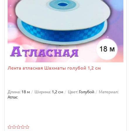
Лента атласная Шахматы голубой 1,2 см
Длина:
18 м
Ширина:
1,2 см
Цвет:
Голубой
Материал:
Атлас