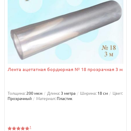
Лента ацетатная бордюрная № 18 прозрачная 3 м
Толщина:
200 мкм
Длина:
3 метра
Ширина:
18 см
Цвет:
Прозрачный
Материал:
Пластик
1