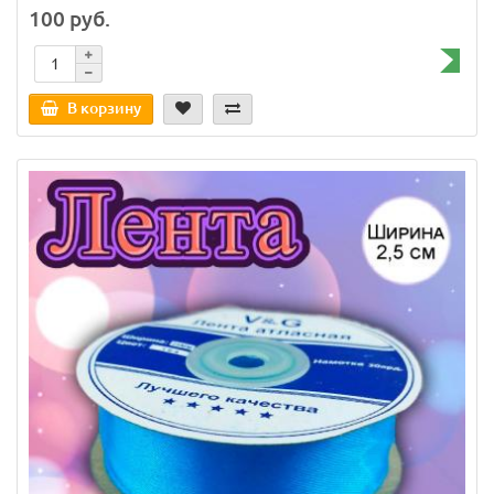
100 руб.
В корзину