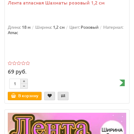
Лента атласная Шахматы розовый 1,2 см
Длина:
18 м
Ширина:
1,2 см
Цвет:
Розовый
Материал:
Атлас
69 руб.
В корзину