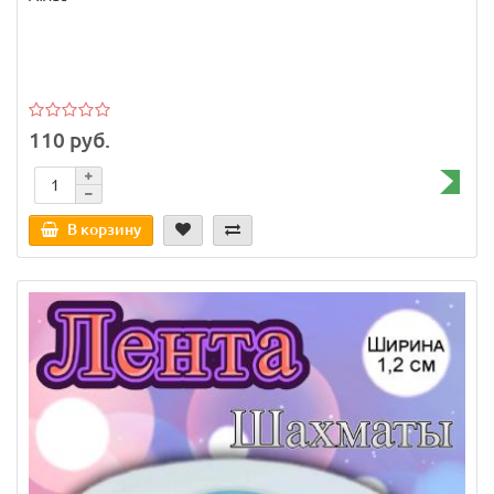
110 руб.
В корзину