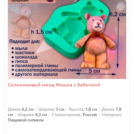
Силиконовый молд Мишка с бабочкой
Длина:
6,2 см
Ширина:
5 см
Высота:
1,8 см
Длина:
7,8
см
Ширина:
6,3 см
Страна произв.:
Россия
Материал:
Пищевой силикон