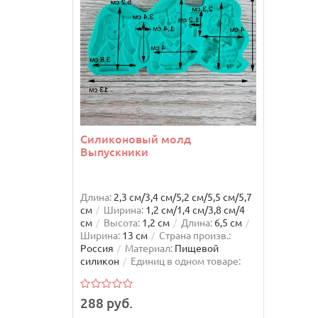
Силиконовый молд
Молд
Выпускники
Рожд
Длина:
2,3 см/3,4 см/5,2 см/5,5 см/5,7
Длина:
см
Ширина:
1,2 см/1,4 см/3,8 см/4
Высота
см
Высота:
1,2 см
Длина:
6,5 см
Ширин
Ширина:
13 см
Страна произв.:
Росси
Россия
Материал:
Пищевой
силик
силикон
Единиц в одном товаре:
1
Количество заводских упаковок:
1
Комплектация:
Силиконовый
молд - 1 шт
288 руб.
144 