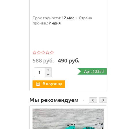
Срок годности:
12 мес
Страна
Диамет
произв.:
Индия
года
темно
588 руб.
490 руб.
131 
Арт: 10333
В корзину
В
Мы рекомендуем