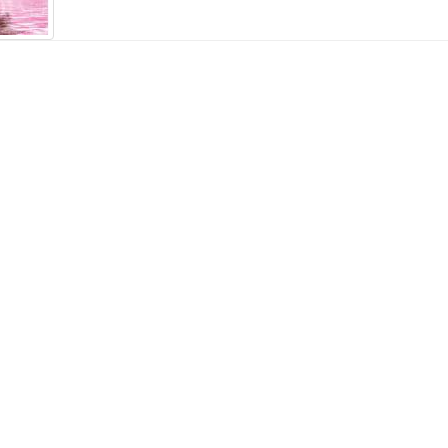
идка: -47%
Ваша скидка: -22%
 сахарное 12 мм Горячий
Молд силиконовый Снеж
ад 70 г.
большая