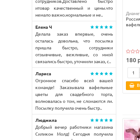
сотрудников.Доставлено быстро
итовар качественный и цены.что
Диамет
немало важно.нормальные и не..
Росси
вафель
Елена Ч
Делала заказ впервые, очень
осталась довольна, что посылка
пришла быстро, сотрудники
отзывчивые, вежливые, со мной
180 
связались быстро, уточнили заказ, с..
Лариса
Огромное спасибо всей вашей
В
команде! Заказывала вафельные
цветы для свадебного торта,
волновалась о том, не сломаются ли.
Посылку получила очень быстр..
Людмила
Добрый вечер работники магазина
Силикон Молд! Сегодня получила