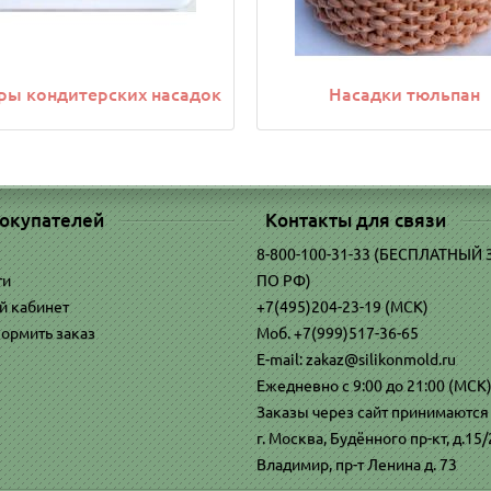
ры кондитерских насадок
Насадки тюльпан
окупателей
Контакты для связи
8-800-100-31-33 (БЕСПЛАТНЫЙ
ти
ПО РФ)
й кабинет
+7(495)204-23-19 (МСК)
ормить заказ
Моб. +7(999)517-36-65
E-mail: zakaz@silikonmold.ru
Ежедневно с 9:00 до 21:00 (МСК
Заказы через сайт принимаются
г. Москва, Будённого пр-кт, д.15/2
Владимир, пр-т Ленина д. 73