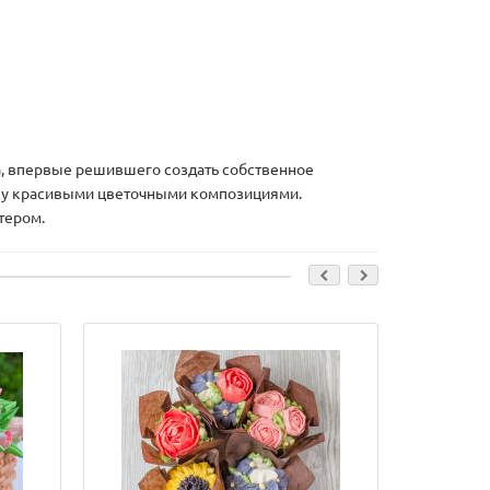
ка, впервые решившего создать собственное
чку красивыми цветочными композициями.
тером.