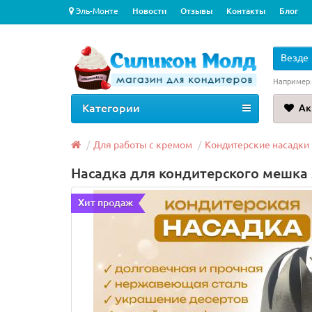
Эль-Монте
Новости
Отзывы
Контакты
Блог
Везде
Например
Категории
Ак
Для работы с кремом
Кондитерские насадки
Насадка для кондитерского мешка 
Хит продаж