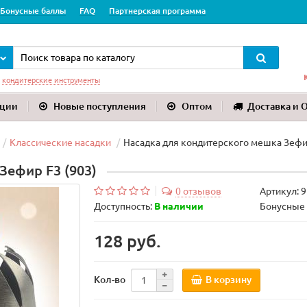
Бонусные баллы
FAQ
Партнерская программа
:
кондитерские инструменты
ции
Новые поступления
Оптом
Доставка и 
Классические насадки
Насадка для кондитерского мешка Зефир
Зефир F3 (903)
0 отзывов
Артикул:
9
Доступность:
В наличии
Бонусные 
128 руб.
В корзину
Кол-во