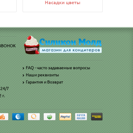
Насадки цветы
 ЗВОНОК
FAQ - часто задаваемые вопросы
Наши реквизиты
)
Гарантия и Возврат
 24/7
 г.