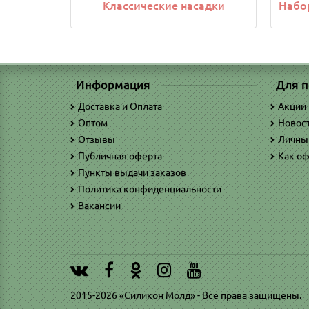
Классические насадки
Набо
Информация
Для п
Доставка и Оплата
Акции
Оптом
Новос
Отзывы
Личны
Публичная оферта
Как оф
Пункты выдачи заказов
Политика конфиденциальности
Вакансии
2015-2026 «Силикон Молд» - Все права защищены.