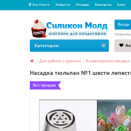
Эль-Монте
Новости
Отзывы
Контакты
Блог
Везде
Например
Категории
Ак
Для работы с кремом
Кондитерские насадки
Насадка тюльпан №1 шести лепест
Хит продаж