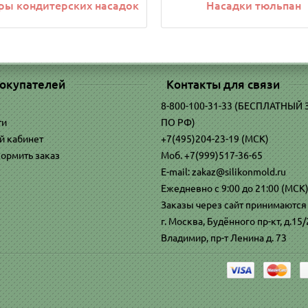
ры кондитерских насадок
Насадки тюльпан
окупателей
Контакты для связи
8-800-100-31-33 (БЕСПЛАТНЫЙ
ти
ПО РФ)
й кабинет
+7(495)204-23-19 (МСК)
ормить заказ
Моб. +7(999)517-36-65
E-mail: zakaz@silikonmold.ru
Ежедневно с 9:00 до 21:00 (МСК
Заказы через сайт принимаются
г. Москва, Будённого пр-кт, д.15/2
Владимир, пр-т Ленина д. 73