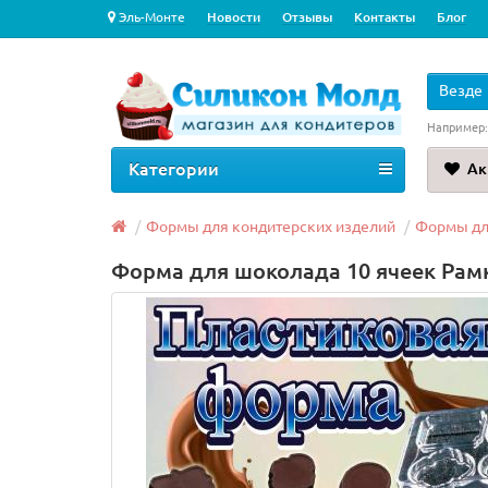
Эль-Монте
Новости
Отзывы
Контакты
Блог
Везде
Например
Категории
Ак
Формы для кондитерских изделий
Формы дл
Форма для шоколада 10 ячеек Рам