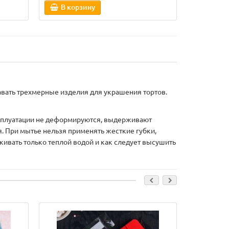
В корзину
В кор
вать трехмерные изделия для украшения тортов.
эксплуатации не деформируются, выдерживают
я. При мытье нельзя применять жесткие губки,
скивать только теплой водой и как следует высушить