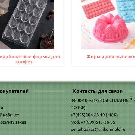
карбонатные формы для
Формы для выпечк
конфет
окупателей
Контакты для связи
8-800-100-31-33 (БЕСПЛАТНЫЙ
ти
ПО РФ)
й кабинет
+7(495)204-23-19 (МСК)
ормить заказ
Моб. +7(999)517-36-65
E-mail: zakaz@silikonmold.ru