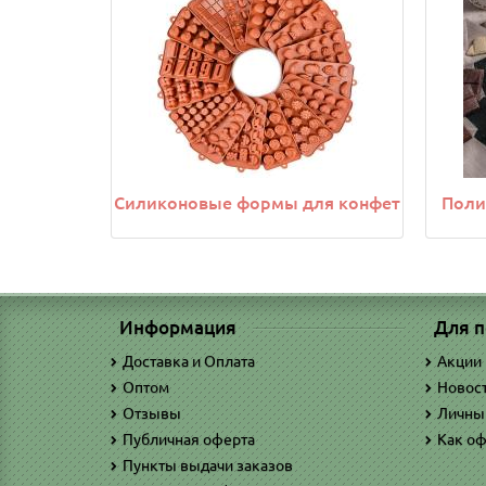
Силиконовые формы для конфет
Поли
Информация
Для п
Доставка и Оплата
Акции
Оптом
Новос
Отзывы
Личны
Публичная оферта
Как оф
Пункты выдачи заказов