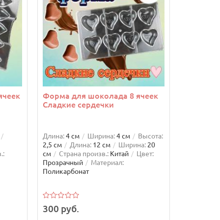
ячеек
Форма для шоколада 8 ячеек
Форма д
Сладкие сердечки
плитки 
Длина:
4 см
Ширина:
4 см
Высота:
Высота:
1 
2,5 см
Длина:
12 см
Ширина:
20
Ширина:
4
.:
см
Страна произв.:
Китай
Цвет:
20 см
Ши
Прозрачный
Материал:
произв.:
К
Поликарбонат
Поликарбо
300 руб.
400 руб