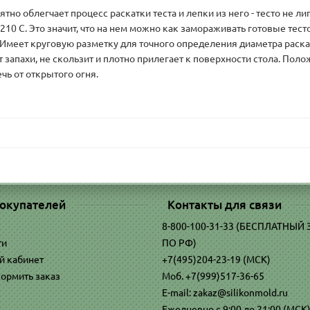
тно облегчает процесс раскатки теста и лепки из него - тесто не л
10 С. Это значит, что на нем можно как замораживать готовые тесто
. Имеет круговую разметку для точного определения диаметра раска
запахи, не скользит и плотно прилегает к поверхности стола. Поло
чь от открытого огня.
окупателей
Контакты для связи
8-800-100-31-33 (БЕСПЛАТНЫЙ
ти
ПО РФ)
й кабинет
+7(495)204-23-19 (МСК)
ормить заказ
Моб. +7(999)517-36-65
E-mail: zakaz@silikonmold.ru
Ежедневно с 9:00 до 21:00 (МСК