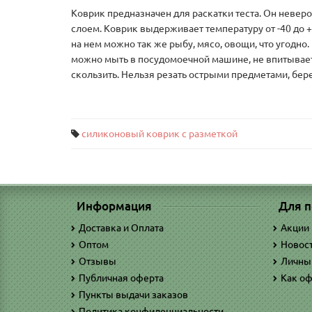
Коврик предназначен для раскатки теста. Он невероя
слоем. Коврик выдерживает температуру от -40 до +2
на нем можно так же рыбу, мясо, овощи, что угодно
можно мыть в посудомоечной машине, не впитывает 
скользить. Нельзя резать острыми предметами, бере
силиконовый коврик с разметкой
Информация
Для п
Доставка и Оплата
Акции
Оптом
Новос
Отзывы
Личны
Публичная оферта
Как оф
Пункты выдачи заказов
Политика конфиденциальности