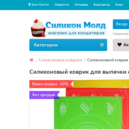
Эль-Монте
Новости
Отзывы
Контакты
Блог
Везде
Например
Категории
Ак
Силиконовые коврики
Силиконовый коврик 
Силиконовый коврик для выпечки с
Ваша скидка: -20%
Хит продаж