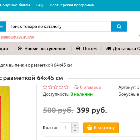
Бонусные баллы
FAQ
Партнерская программа
:
пищевые красители
ции
Новые поступления
Оптом
Доставка и 
для выпечки с разметкой 64х45 см
 разметкой 64х45 см
0 отзывов
Артикул:
5
Доступность:
В наличии
Бонусные 
500 руб.
399 руб.
В корзину
Кол-во