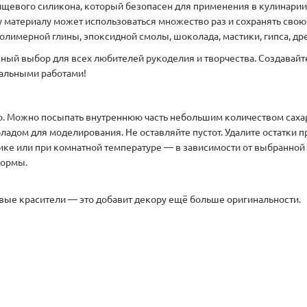
щевого силикона, который безопасен для применения в кулинарии 
 материалу может использоваться множество раз и сохранять свою
лимерной глины, эпоксидной смолы, шоколада, мастики, гипса, дре
ный выбор для всех любителей рукоделия и творчества. Создавай
нальными работами!
го. Можно посыпать внутреннюю часть небольшим количеством саха
ладом для моделирования. Не оставляйте пустот. Удалите остатки 
ке или при комнатной температуре — в зависимости от выбранной 
формы.
ые красители — это добавит декору ещё больше оригинальности.