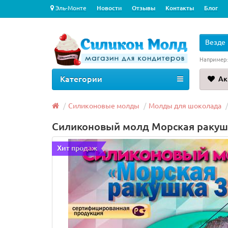
Эль-Монте
Новости
Отзывы
Контакты
Блог
Везде
Например
Категории
Ак
Силиконовые молды
Молды для шоколада
Силиконовый молд Морская ракуш
Хит продаж