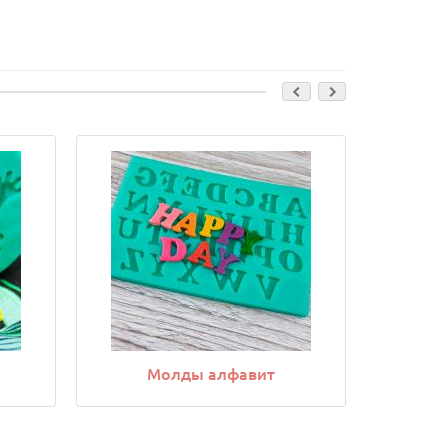
Молды алфавит
М