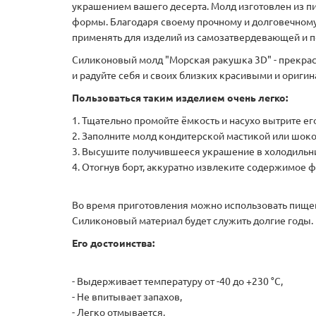
украшением вашего десерта. Молд изготовлен из пи
формы. Благодаря своему прочному и долговечному
применять для изделий из самозатвердевающей и по
Силиконовый молд "Морская ракушка 3D" - прекрас
и радуйте себя и своих близких красивыми и ориги
Пользоваться таким изделием очень легко:
1. Тщательно промойте ёмкость и насухо вытрите е
2. Заполните молд кондитерской мастикой или шоко
3. Высушите получившееся украшение в холодильни
4. Отогнув борт, аккуратно извлеките содержимое 
Во время приготовления можно использовать пищев
Силиконовый материал будет служить долгие годы.
Его достоинства:
- Выдерживает температуру от -40 до +230 °C,
- Не впитывает запахов,
- Легко отмывается,