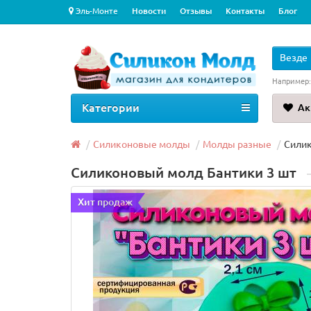
Эль-Монте
Новости
Отзывы
Контакты
Блог
Везде
Например
Категории
Ак
Силиконовые молды
Молды разные
Силик
Силиконовый молд Бантики 3 шт
Хит продаж