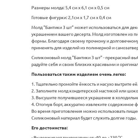
Размеры молда: 5,4 см х 6,1 см х 0,5 см
Готовые фигурки: 2,1см х 1,7 см х 0,4 см
Молд "Бантики 3 шт" может использоваться для дек
украшением вашего десерта. Молд изготовлен из пи
формы. Благодаря своему прочному и долговечному
применять для изделий из полимерной и самозатвер
Силиконовый молд "Бантики 3 шт" - прекрасный вы
радуйте себя и своих близких красивыми и оригина
Пользоваться таким изделием очень легко:
1. Тщательно промойте ёмкость и насухо вытрите е
2. Заполните молд кондитерской мастикой или шоко
3. Высушите получившееся украшение в холодильни
4. Отогнув борт, аккуратно извлеките содержимое 
Во время приготовления можно использовать пищев
Силиконовый материал будет служить долгие годы.
Его достоинства:
- Выдерживает температуру от -40 до +230 °C,