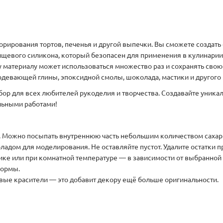
орирования тортов, печенья и другой выпечки. Вы сможете создат
щевого силикона, который безопасен для применения в кулинарии 
 материалу может использоваться множество раз и сохранять свою
девающей глины, эпоксидной смолы, шоколада, мастики и другого 
бор для всех любителей рукоделия и творчества. Создавайте уника
льными работами!
ё. Можно посыпать внутреннюю часть небольшим количеством сахар
ладом для моделирования. Не оставляйте пустот. Удалите остатки 
ке или при комнатной температуре — в зависимости от выбранной 
формы.
ые красители — это добавит декору ещё больше оригинальности.