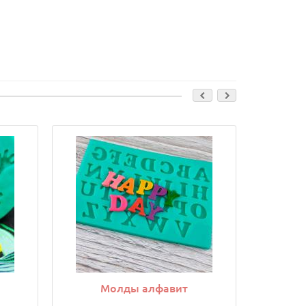
Молды алфавит
М