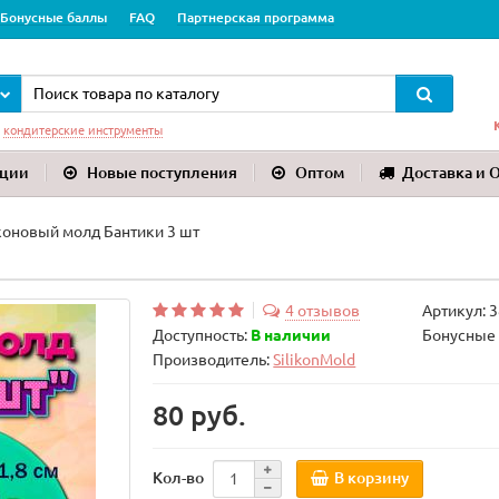
Бонусные баллы
FAQ
Партнерская программа
:
кондитерские инструменты
ции
Новые поступления
Оптом
Доставка и 
оновый молд Бантики 3 шт
4 отзывов
Артикул:
3
Доступность:
В наличии
Бонусные 
Производитель:
SilikonMold
80 руб.
В корзину
Кол-во