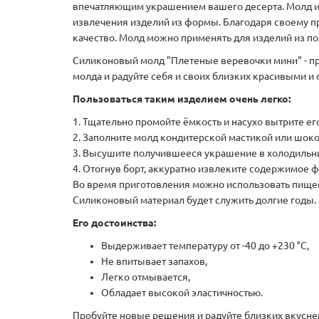
впечатляющим украшением вашего десерта. Молд из
извлечения изделий из формы. Благодаря своему п
качество. Молд можно применять для изделий из п
Силиконовый молд "Плетеные веревочки мини" - пр
молда и радуйте себя и своих близких красивыми и
Пользоваться таким изделием очень легко:
1. Тщательно промойте ёмкость и насухо вытрите е
2. Заполните молд кондитерской мастикой или шоко
3. Высушите получившееся украшение в холодильни
4. Отогнув борт, аккуратно извлеките содержимое 
Во время приготовления можно использовать пищев
Силиконовый материал будет служить долгие годы.
Его достоинства:
Выдерживает температуру от -40 до +230 °C,
Не впитывает запахов,
Легко отмывается,
Обладает высокой эластичностью.
Пробуйте новые решения и радуйте близких вкусн