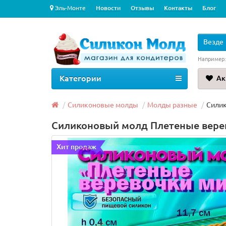
Эль-Монте
Новости
Отзывы
Контакты
Блог
Везде
Например
Категории
Ак
Силиконовые молды
Молды разные
Силик
Силиконовый молд Плетеные вере
Хит продаж