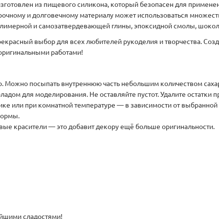
готовлен из пищевого силикона, который безопасен для применени
рочному и долговечному материалу может использоваться множеств
олимерной и самозатвердевающей глины, эпоксидной смолы, шоколад
екрасный выбор для всех любителей рукоделия и творчества. Соз
 оригинальными работами!
го. Можно посыпать внутреннюю часть небольшим количеством саха
ладом для моделирования. Не оставляйте пустот. Удалите остатки 
ке или при комнатной температуре — в зависимости от выбранной 
формы.
ые красители — это добавит декору ещё больше оригинальности.
ейшими сладостями!