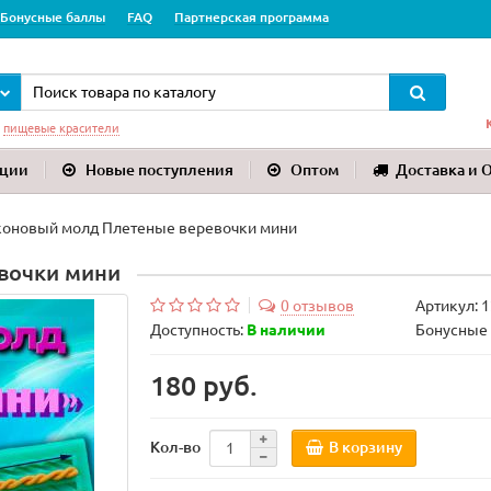
Бонусные баллы
FAQ
Партнерская программа
:
пищевые красители
ции
Новые поступления
Оптом
Доставка и 
оновый молд Плетеные веревочки мини
вочки мини
0 отзывов
Артикул:
1
Доступность:
В наличии
Бонусные 
180 руб.
В корзину
Кол-во