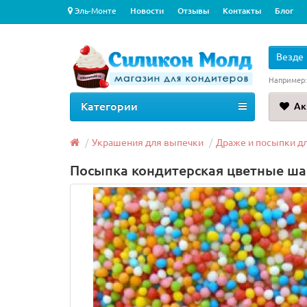
Эль-Монте
Новости
Отзывы
Контакты
Блог
Везде
Например
Категории
Ак
Украшения для выпечки
Драже и посыпки д
Посыпка кондитерская цветные шар