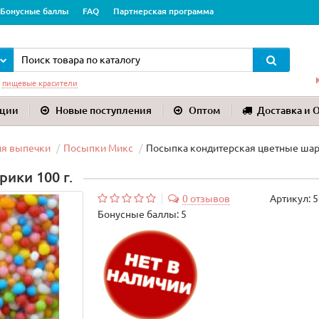
Бонусные баллы
FAQ
Партнерская программа
:
пищевые красители
ции
Новые поступления
Оптом
Доставка и 
ля выпечки
Посыпки Микс
Посыпка кондитерская цветные шари
ики 100 г.
0 отзывов
Артикул:
5
Бонусные баллы: 5