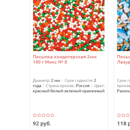
Посыпка кондитерская 2мм
Посы
100 г Микс № 8
Лазур
Диаметр:
2 мм
Срок годности:
2
Срок г
года
Страна произв.:
Россия
Цвет:
произв
красный-белый-зеленый-оранжевый
Разно
92 руб.
118 