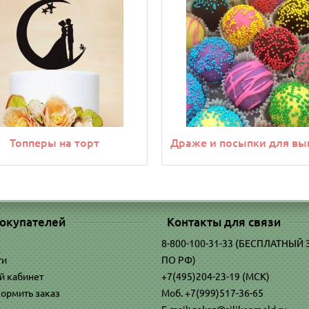
Топперы на торт
Драже и посыпки для вы
окупателей
Контакты для связи
8-800-100-31-33 (БЕСПЛАТНЫЙ
ти
ПО РФ)
й кабинет
+7(495)204-23-19 (МСК)
ормить заказ
Моб. +7(999)517-36-65