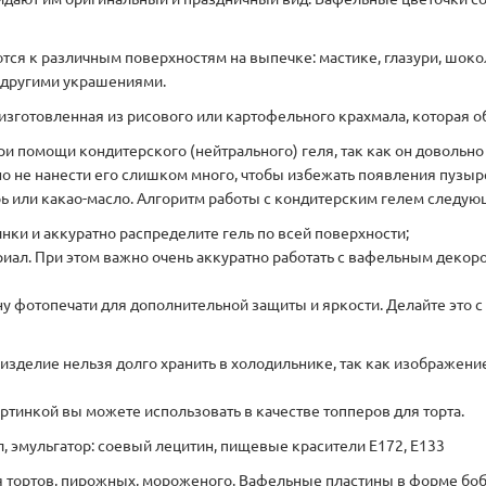
тся к различным поверхностям на выпечке: мастике, глазури, шокол
с другими украшениями.
, изготовленная из рисового или картофельного крахмала, которая
и помощи кондитерского (нейтрального) геля, так как он довольно
но не нанести его слишком много, чтобы избежать появления пузы
ь или какао-масло. Алгоритм работы с кондитерским гелем следую
ки и аккуратно распределите гель по всей поверхности;
иал. При этом важно очень аккуратно работать с вафельным декор
ну фотопечати для дополнительной защиты и яркости. Делайте это 
изделие нельзя долго хранить в холодильнике, так как изображени
тинкой вы можете использовать в качестве топперов для торта.
, эмульгатор: соевый лецитин, пищевые красители Е172, Е133
тортов, пирожных, мороженого. Вафельные пластины в форме боб