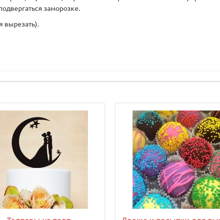
подвергаться заморозке.
я вырезать).
Топперы на торт
Драже и посыпки для вы