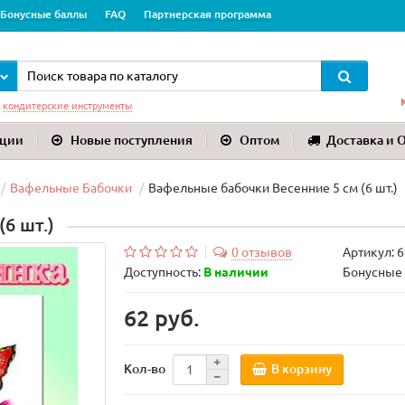
Бонусные баллы
FAQ
Партнерская программа
:
кондитерские инструменты
ции
Новые поступления
Оптом
Доставка и 
Вафельные Бабочки
Вафельные бабочки Весенние 5 см (6 шт.)
6 шт.)
0 отзывов
Артикул:
6
Доступность:
В наличии
Бонусные 
62 руб.
В корзину
Кол-во