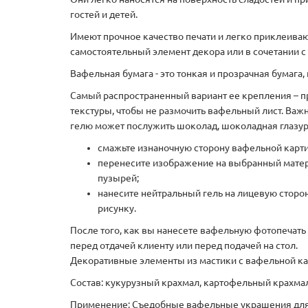
гостей и детей.
Имеют прочное качество печати и легко приклеиваю
самостоятельный элемент декора или в сочетании 
Вафельная бумага - это тонкая и прозрачная бумага
Самый распространенный вариант ее крепления – пр
текстуры, чтобы не размочить вафельный лист. Важ
гелю может послужить шоколад, шоколадная глазур
смажьте изнаночную сторону вафельной картин
перенесите изображение на выбранный матер
пузырей;
нанесите нейтральный гель на лицевую сторо
рисунку.
После того, как вы нанесете вафельную фотопечать 
перед отдачей клиенту или перед подачей на стол.
Декоративные элементы из мастики с вафельной кар
Состав: кукурузный крахмал, картофельный крахмал
Применение: Съедобные вафельные украшения для 