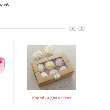
лучей;
в
Коробки для кексов
Кор