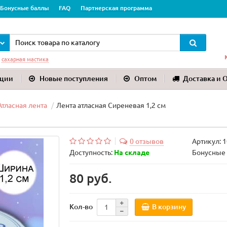
Бонусные баллы
FAQ
Партнерская программа
:
сахарная мастика
ции
Новые поступления
Оптом
Доставка и 
Атласная лента
Лента атласная Сиреневая 1,2 см
0 отзывов
Артикул:
1
Доступность:
На складе
Бонусные 
80 руб.
В корзину
Кол-во