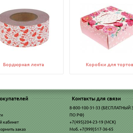
Бордюрная лента
Коробки для торто
окупателей
Контакты для связи
8-800-100-31-33 (БЕСПЛАТНЫЙ
ти
ПО РФ)
й кабинет
+7(495)204-23-19 (МСК)
ормить заказ
Моб. +7(999)517-36-65