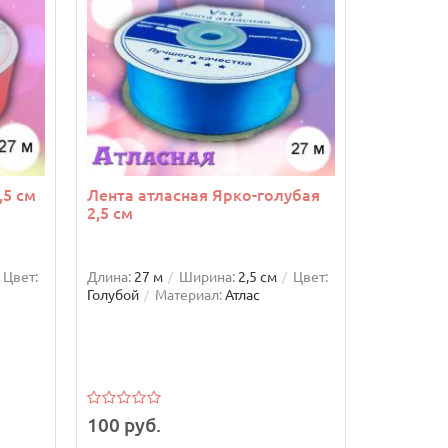
,5 см
Лента атласная Ярко-голубая
Лента а
2,5 см
розовый 
Цвет:
Длина:
27 м
Ширина:
2,5 см
Цвет:
Длина:
18 
Голубой
Материал:
Атлас
Розовый
100 руб.
69 руб.