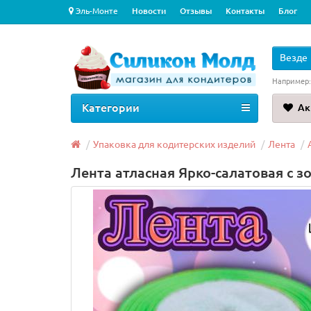
Эль-Монте
Новости
Отзывы
Контакты
Блог
Везде
Например
Категории
Ак
Упаковка для кодитерских изделий
Лента
Лента атласная Ярко-салатовая с з