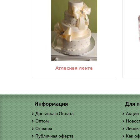
Атласная лента
Информация
Для п
Доставка и Оплата
Акции
Оптом
Новос
Отзывы
Личны
Публичная оферта
Как оф