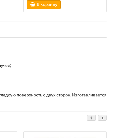
В корзину
В кор
лучей;
гладкую поверхность с двух сторон. Изготавливается