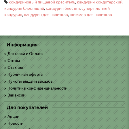
кондуриновый пищевой краситель
,
кандурин кондитерский
,
кандурин блестящий
,
кандурин блестки
,
супер плотный
кандурин
,
кандурин для напитков
,
шиммер для напитков
Информация
Доставка и Оплата
Оптом
Отзывы
Публичная оферта
Пункты выдачи заказов
Политика конфиденциальности
Вакансии
Для покупателей
Акции
Новости