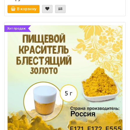
Диаметр:
6,5 см
Длина:
32 см
Страна произв.:
Китай
В корзину
Материал:
Нержавеющая сталь
Хит продаж
150 руб.
Арт: 139
В корзину