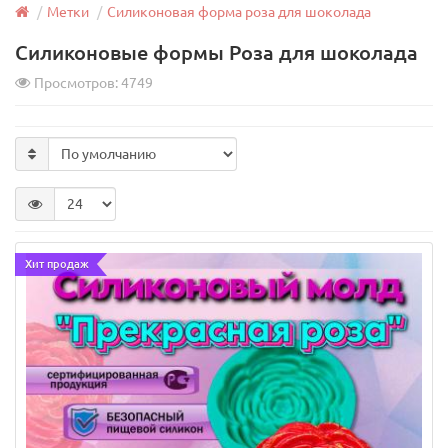
Венчик кухонный с толстыми струнами 32 см
Метки
Силиконовая форма роза для шоколада
Силиконовые формы Роза для шоколада
Просмотров: 4749
Диаметр:
6,5 см
Длина:
32 см
Страна произв.:
Китай
Материал:
Нержавеющая сталь
150 руб.
Хит продаж
Арт: 13985
В корзину
Хит продаж