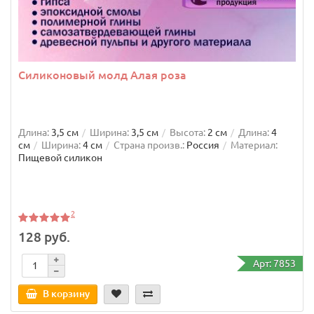
Силиконовый молд Алая роза
Длина:
3,5 см
Ширина:
3,5 см
Высота:
2 см
Длина:
4
см
Ширина:
4 см
Страна произв.:
Россия
Материал:
Пищевой силикон
Молд силиконовый С Днем Рождения
2
128 руб.
Арт: 7853
Длина:
4,2 см
Ширина:
9 см
Высота:
1,5 см
Длина:
5,5
см
Ширина:
10,5 см
Страна произв.:
Россия
Материал:
Пищевой силикон
В корзину