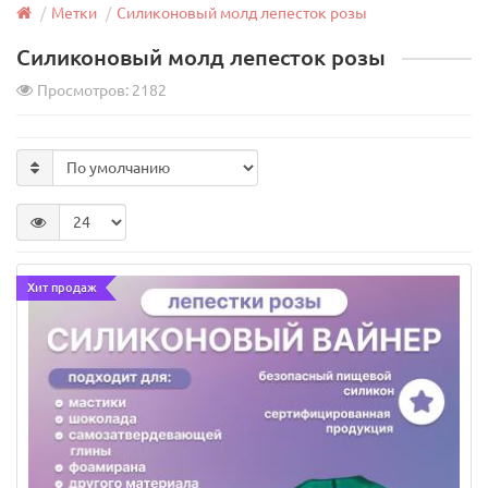
Венчик кухонный с толстыми струнами 32 см
Метки
Силиконовый молд лепесток розы
Силиконовый молд лепесток розы
Просмотров: 2182
Диаметр:
6,5 см
Длина:
32 см
Страна произв.:
Китай
Материал:
Нержавеющая сталь
150 руб.
Хит продаж
Арт: 13985
В корзину
Хит продаж