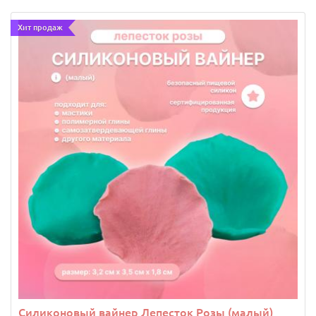
Хит продаж
144 руб.
Арт: 13675
В корзину
Силиконовый вайнер Лепесток Розы (малый)