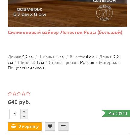
Силиконовый вайнер Лепесток Розы (большой)
Длина:
5,7 см
Ширина:
6 см
Высота:
4 см
Длина:
7,2
см
Ширина:
8 см
Страна произв.:
Россия
Материал:
Пищевой силикон
Молд силиконовый С Днем Рождения
640 руб.
Арт: 8913
Длина:
4,2 см
Ширина:
9 см
Высота:
1,5 см
Длина:
5,5
см
Ширина:
10,5 см
Страна произв.:
Россия
Материал:
Пищевой силикон
В корзину