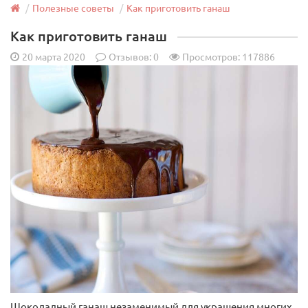
Венчик кухонный с толстыми струнами 32 см
Полезные советы
Как приготовить ганаш
Как приготовить ганаш
20 марта 2020
Отзывов:
0
Просмотров: 117886
Диаметр:
6,5 см
Длина:
32 см
Страна произв.:
Китай
Материал:
Нержавеющая сталь
150 руб.
Арт: 13985
В корзину
Хит продаж
Шоколадный ганаш незаменимый для украшения многих