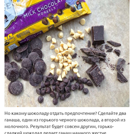
144 руб.
Арт: 13675
В корзину
Но какому шоколаду отдать предпочтение? Сделайте два
ганаша, один из горького черного шоколада, а второй из
молочного. Результат будет совсем другим, горько-
сладкий шоколад делает ганаш намного жестче.