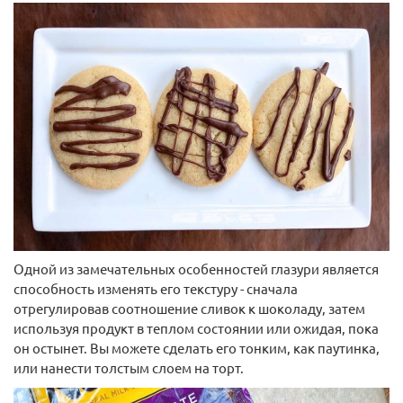
Молд силиконовый С Днем Рождения
Одной из замечательных особенностей глазури является
способность изменять его текстуру - сначала
отрегулировав соотношение сливок к шоколаду, затем
используя продукт в теплом состоянии или ожидая, пока
Длина:
4,2 см
Ширина:
9 см
Высота:
1,5 см
Длина:
5,5
он остынет. Вы можете сделать его тонким, как паутинка,
см
Ширина:
10,5 см
Страна произв.:
Россия
Материал:
или нанести толстым слоем на торт.
Пищевой силикон