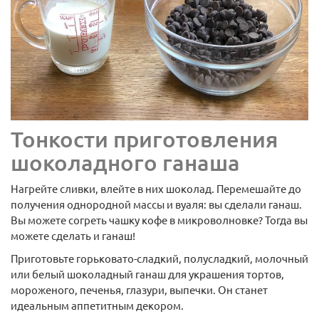
8
126 руб.
Тонкости приготовления
Арт: 2673
шоколадного ганаша
В корзину
Нагрейте сливки, влейте в них шоколад. Перемешайте до
получения однородной массы и вуаля: вы сделали ганаш.
Вы можете согреть чашку кофе в микроволновке? Тогда вы
можете сделать и ганаш!
Приготовьте горьковато-сладкий, полусладкий, молочный
или белый шоколадный ганаш для украшения тортов,
мороженого, печенья, глазури, выпечки. Он станет
идеальным аппетитным декором.