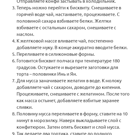
Отправляете конфи застывать в холодильник.
Теперь можно перейти к бисквиту. Смешиваете в
горячей воде чай, настаиваете, процеживаете. С
половиной сахара взбиваете белки. Желтки
144 руб.
взбиваете с остальным сахаром, смешиваете с
маслом.
Арт: 13675
К желтковой массе вливаете чай, постепенно
добавляете муку. В конце аккуратно вводите белки.
В корзину
Переливаете в силиконовые формы.
Готовится бисквит полчаса при температуре 180
градусов. Остужаете и вырезаете заготовки для
торта – половинки Инь и Ян.
Для мусса замачиваете желатин в воде. К молоку
добавляете чай с сахаром, доводите до кипения.
Процеживаете, смешиваете с желатином. После того
как масса остынет, добавляете взбитые заранее
сливки.
Половину мусса переливаете в форму, ставите на 10
минут в морозилку. Наверх выкладываете слой с
конфитюром. Затем опять бисквит и слой мусса.
Так делаете два тортика, ставите до полного