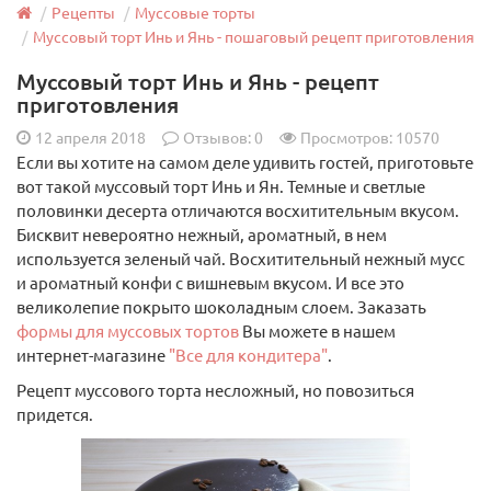
Венчик кухонный с толстыми струнами 32 см
Рецепты
Муссовые торты
Муссовый торт Инь и Янь - пошаговый рецепт приготовления
Муссовый торт Инь и Янь - рецепт
приготовления
Диаметр:
6,5 см
Длина:
32 см
Страна произв.:
Китай
Материал:
Нержавеющая сталь
12 апреля 2018
Отзывов:
0
Просмотров: 10570
Если вы хотите на самом деле удивить гостей, приготовьте
вот такой муссовый торт Инь и Ян. Темные и светлые
половинки десерта отличаются восхитительным вкусом.
Бисквит невероятно нежный, ароматный, в нем
используется зеленый чай. Восхитительный нежный мусс
150 руб.
и ароматный конфи с вишневым вкусом. И все это
Арт: 13985
великолепие покрыто шоколадным слоем. Заказать
формы для муссовых тортов
Вы можете в нашем
В корзину
интернет-магазине
"Все для кондитера"
.
Рецепт муссового торта несложный, но повозиться
придется.
Хит продаж