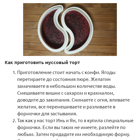
Как приготовить муссовый торт
Приготовление стоит начать с конфи. Ягоды
перетираете до состояния пюре. Желатин
замачиваете в небольшом количестве воды.
Смешиваете вишни с сахаром и крахмалом,
Молд силиконовый С Днем Рождения
доводите до закипания. Снимаете с огня, вливаете
желатин, все перемешиваете и разливаете в
формочки для застывания.
Длина:
4,2 см
Ширина:
9 см
Высота:
1,5 см
Длина:
5,5
Так как у нас торт Инь и Ян, то я купила специальные
см
Ширина:
10,5 см
Страна произв.:
Россия
Материал:
формочки. Если вы таких не имеете, разлейте по
Пищевой силикон
любым. Затем придадите им необходимую форму.