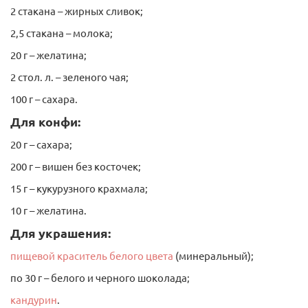
2 стакана – жирных сливок;
2,5 стакана – молока;
20 г – желатина;
2 стол. л. – зеленого чая;
8
100 г – сахара.
126 руб.
Для конфи:
Арт: 2673
20 г – сахара;
200 г – вишен без косточек;
В корзину
15 г – кукурузного крахмала;
10 г – желатина.
Для украшения:
пищевой краситель белого цвета
(минеральный);
по 30 г – белого и черного шоколада;
кандурин
.