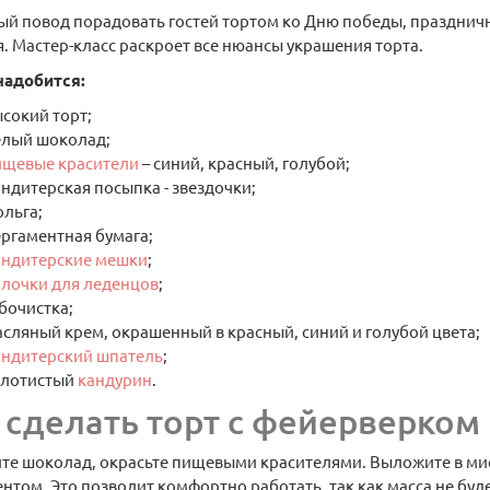
й повод порадовать гостей тортом ко Дню победы, празднич
. Мастер-класс раскроет все нюансы украшения торта.
надобится:
сокий торт;
елый шоколад;
ищевые красители
– синий, красный, голубой;
ндитерская посыпка - звездочки;
льга;
ргаментная бумага;
ондитерские мешки
;
алочки для леденцов
;
Хит продаж
бочистка;
сляный крем, окрашенный в красный, синий и голубой цвета;
ондитерский шпатель
;
олотистый
кандурин
.
 сделать торт с фейерверком
те шоколад, окрасьте пищевыми красителями. Выложите в мис
нтом. Это позволит комфортно работать, так как масса не бу