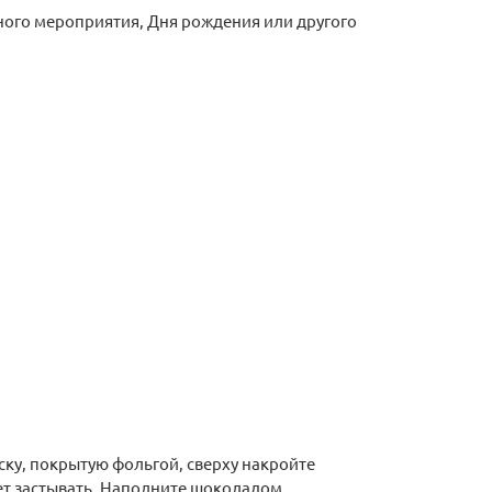
ного мероприятия, Дня рождения или другого
Хит продаж
Хит продаж
ку, покрытую фольгой, сверху накройте
дет застывать. Наполните шоколадом