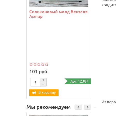
кондит
Силиконовый молд Вензеля
Силико
Ампир
101 руб.
126 руб
Арт: 12387
В корзину
В ко
Из перг
Мы рекомендуем