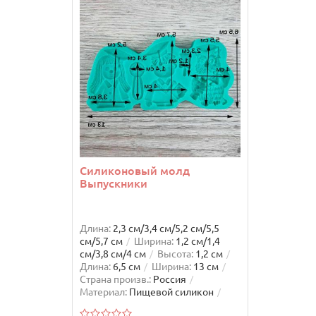
Силиконовый молд
Молд с
Выпускники
Рожден
Длина:
2,3 см/3,4 см/5,2 см/5,5
Длина:
4,
см/5,7 см
Ширина:
1,2 см/1,4
Высота:
1
см/3,8 см/4 см
Высота:
1,2 см
Ширина:
Длина:
6,5 см
Ширина:
13 см
Россия
Страна произв.:
Россия
силикон
Материал:
Пищевой силикон
Единиц в одном товаре:
1