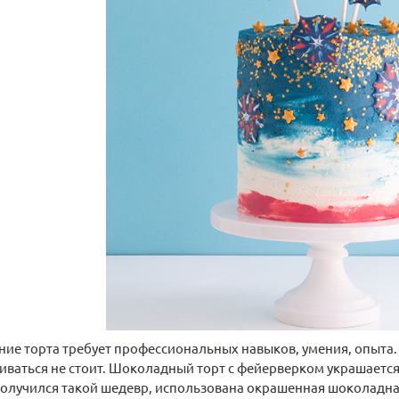
кухонный с
Силиконовая форма для
и струнами 32 см
выпечки и десертов Груша-2
15 ячеек
6,5 см
Длина:
32 см
Длина:
30 см
Ширина:
17,5 см
оизв.:
Китай
Материал:
Высота:
5,2 см
Диаметр:
4 см
щая сталь
Страна произв.:
Китай
Материал:
Силикон
.
450 руб.
Арт: 13985
Арт: 13984
рзину
В корзину
ие торта требует профессиональных навыков, умения, опыта. Но
иваться не стоит. Шоколадный торт с фейерверком украшается
олучился такой шедевр, использована окрашенная шоколадная