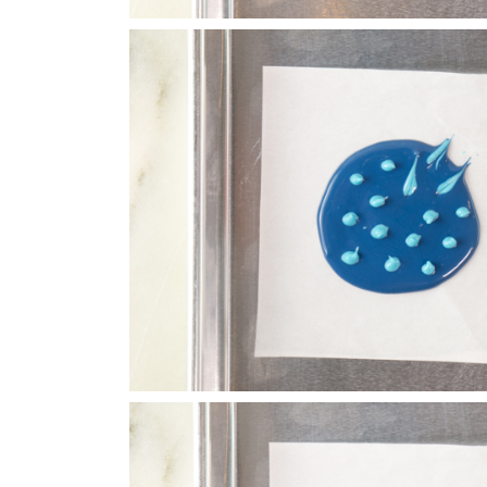
дный пирог с
Чизкейк из сливочного
 в духовке
сыра
жный и пышный пирог
Начинка для этого
 шоколадным муссом и
восхитительного чизкейка состоит