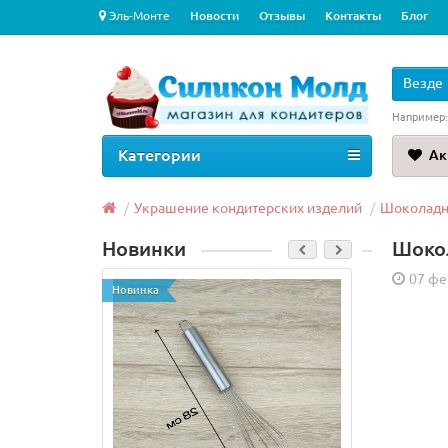
Эль-Монте
Новости
Отзывы
Контакты
Блог
Везде
Например
Категории
Ак
Украшение кондитерских изделий
Шоколадны
Новинки
Шоко
07 фе
Новинка
Новинка