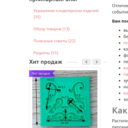
Отличны
Украшение кондитерских изделий
события
(35)
Вам по
Обзор товаров (13)
вы
б
Полезные советы (22)
п
ко
Рецепты (51)
фо
Хит продаж
пе
к
п
Хит продаж
Хит продаж
зу
ма
к
з
Как
Растопи
пергаме